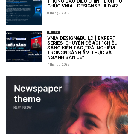
THÔNG BÁO ĐIỀU CHỈNH LỊCH TỔ
CHỨC VNIA | DESIGN&BUILD #2
8 Tháng 7, 2026
TIN TỨC
VNIA DESIGN&BUILD | EXPERT
SERIES: CHUYÊN ĐỀ #01 “CHIẾU
SÁNG KIẾN TẠO TRẢI NGHIỆM
TRONGNGÀNH ẨM THỰC VÀ
NGÀNH BÁN LẺ”
7 Tháng 7, 2026