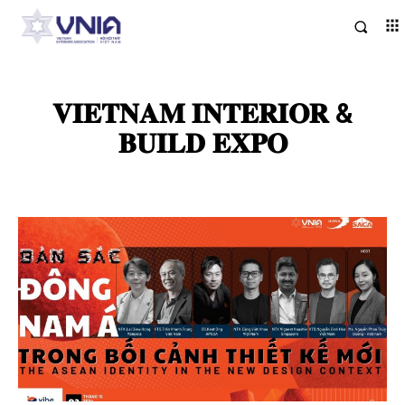
𝐕𝐈𝐄𝐓𝐍𝐀𝐌 𝐈𝐍𝐓𝐄𝐑𝐈𝐎𝐑 &
𝐁𝐔𝐈𝐋𝐃 𝐄𝐗𝐏𝐎