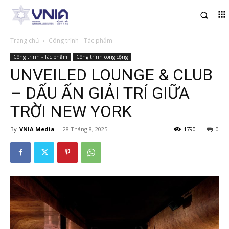
Trang chủ
Công trình - Tác phẩm
Công trình - Tác phẩm
Công trình công cộng
UNVEILED LOUNGE & CLUB
– DẤU ẤN GIẢI TRÍ GIỮA
TRỜI NEW YORK
By
VNIA Media
-
28 Tháng 8, 2025
1790
0