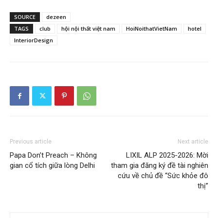
SOURCE
dezeen
TAGS
club
hội nội thất việt nam
HoiNoithatVietNam
hotel
InteriorDesign
Previous article
Next article
Papa Don’t Preach – Không
LIXIL ALP 2025-2026: Mời
gian cổ tích giữa lòng Delhi
tham gia đăng ký đề tài nghiên
cứu về chủ đề “Sức khỏe đô
thị”