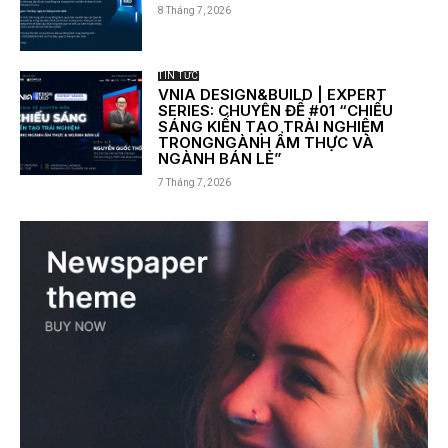
8 Tháng 7, 2026
TIN TỨC
VNIA DESIGN&BUILD | EXPERT
SERIES: CHUYÊN ĐỀ #01 “CHIẾU
SÁNG KIẾN TẠO TRẢI NGHIỆM
TRONGNGÀNH ẨM THỰC VÀ
NGÀNH BÁN LẺ”
7 Tháng 7, 2026