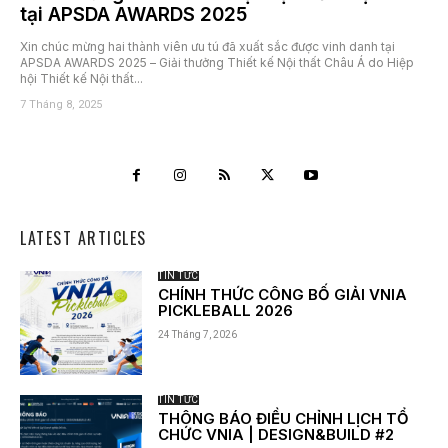
tại APSDA AWARDS 2025
Xin chúc mừng hai thành viên ưu tú đã xuất sắc được vinh danh tại
APSDA AWARDS 2025 – Giải thưởng Thiết kế Nội thất Châu Á do Hiệp
hội Thiết kế Nội thất...
7 Tháng 8, 2025
LATEST ARTICLES
TIN TỨC
CHÍNH THỨC CÔNG BỐ GIẢI VNIA
PICKLEBALL 2026
24 Tháng 7, 2026
TIN TỨC
THÔNG BÁO ĐIỀU CHỈNH LỊCH TỔ
CHỨC VNIA | DESIGN&BUILD #2