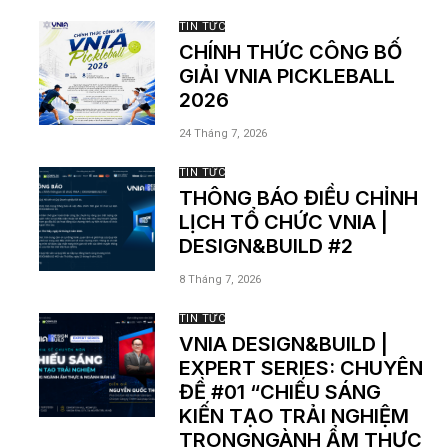
TIN TỨC
CHÍNH THỨC CÔNG BỐ
GIẢI VNIA PICKLEBALL
2026
24 Tháng 7, 2026
TIN TỨC
THÔNG BÁO ĐIỀU CHỈNH
LỊCH TỔ CHỨC VNIA |
DESIGN&BUILD #2
8 Tháng 7, 2026
TIN TỨC
VNIA DESIGN&BUILD |
EXPERT SERIES: CHUYÊN
ĐỀ #01 “CHIẾU SÁNG
KIẾN TẠO TRẢI NGHIỆM
TRONGNGÀNH ẨM THỰC