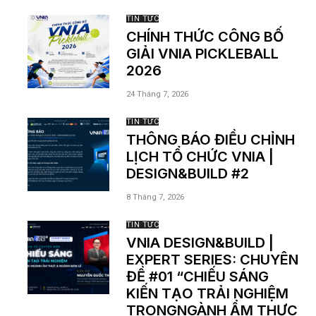
TIN TỨC
CHÍNH THỨC CÔNG BỐ
GIẢI VNIA PICKLEBALL
2026
24 Tháng 7, 2026
TIN TỨC
THÔNG BÁO ĐIỀU CHỈNH
LỊCH TỔ CHỨC VNIA |
DESIGN&BUILD #2
8 Tháng 7, 2026
TIN TỨC
VNIA DESIGN&BUILD |
EXPERT SERIES: CHUYÊN
ĐỀ #01 “CHIẾU SÁNG
KIẾN TẠO TRẢI NGHIỆM
TRONGNGÀNH ẨM THỰC