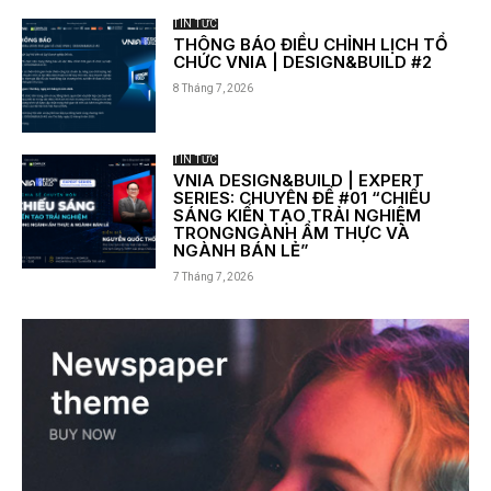
TIN TỨC
THÔNG BÁO ĐIỀU CHỈNH LỊCH TỔ
CHỨC VNIA | DESIGN&BUILD #2
8 Tháng 7, 2026
TIN TỨC
VNIA DESIGN&BUILD | EXPERT
SERIES: CHUYÊN ĐỀ #01 “CHIẾU
SÁNG KIẾN TẠO TRẢI NGHIỆM
TRONGNGÀNH ẨM THỰC VÀ
NGÀNH BÁN LẺ”
7 Tháng 7, 2026