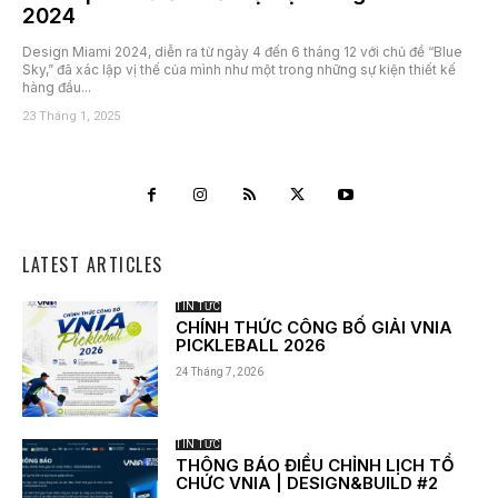
2024
Design Miami 2024, diễn ra từ ngày 4 đến 6 tháng 12 với chủ đề “Blue
Sky,” đã xác lập vị thế của mình như một trong những sự kiện thiết kế
hàng đầu...
23 Tháng 1, 2025
LATEST ARTICLES
TIN TỨC
CHÍNH THỨC CÔNG BỐ GIẢI VNIA
PICKLEBALL 2026
24 Tháng 7, 2026
TIN TỨC
THÔNG BÁO ĐIỀU CHỈNH LỊCH TỔ
CHỨC VNIA | DESIGN&BUILD #2