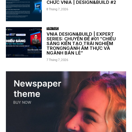
CHỨC VNIA | DESIGN&BUILD #2
8 Tháng 7, 2026
TIN TỨC
VNIA DESIGN&BUILD | EXPERT
SERIES: CHUYÊN ĐỀ #01 “CHIẾU
SÁNG KIẾN TẠO TRẢI NGHIỆM
TRONGNGÀNH ẨM THỰC VÀ
NGÀNH BÁN LẺ”
7 Tháng 7, 2026