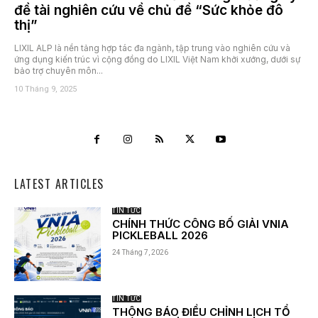
đề tài nghiên cứu về chủ đề “Sức khỏe đô
thị”
LIXIL ALP là nền tảng hợp tác đa ngành, tập trung vào nghiên cứu và
ứng dụng kiến trúc vì cộng đồng do LIXIL Việt Nam khởi xướng, dưới sự
bảo trợ chuyên môn...
10 Tháng 9, 2025
LATEST ARTICLES
TIN TỨC
CHÍNH THỨC CÔNG BỐ GIẢI VNIA
PICKLEBALL 2026
24 Tháng 7, 2026
TIN TỨC
THÔNG BÁO ĐIỀU CHỈNH LỊCH TỔ