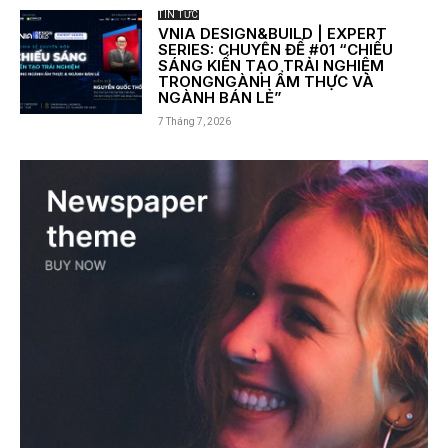
TIN TỨC
VNIA DESIGN&BUILD | EXPERT
SERIES: CHUYÊN ĐỀ #01 “CHIẾU
SÁNG KIẾN TẠO TRẢI NGHIỆM
TRONGNGÀNH ẨM THỰC VÀ
NGÀNH BÁN LẺ”
7 Tháng 7, 2026