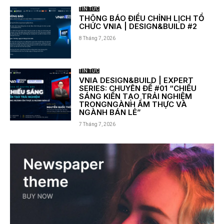
TIN TỨC
THÔNG BÁO ĐIỀU CHỈNH LỊCH TỔ
CHỨC VNIA | DESIGN&BUILD #2
8 Tháng 7, 2026
TIN TỨC
VNIA DESIGN&BUILD | EXPERT
SERIES: CHUYÊN ĐỀ #01 “CHIẾU
SÁNG KIẾN TẠO TRẢI NGHIỆM
TRONGNGÀNH ẨM THỰC VÀ
NGÀNH BÁN LẺ”
7 Tháng 7, 2026