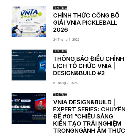
TIN TỨC
CHÍNH THỨC CÔNG BỐ
GIẢI VNIA PICKLEBALL
2026
24 Tháng 7, 2026
TIN TỨC
THÔNG BÁO ĐIỀU CHỈNH
LỊCH TỔ CHỨC VNIA |
DESIGN&BUILD #2
8 Tháng 7, 2026
TIN TỨC
VNIA DESIGN&BUILD |
EXPERT SERIES: CHUYÊN
ĐỀ #01 “CHIẾU SÁNG
KIẾN TẠO TRẢI NGHIỆM
TRONGNGÀNH ẨM THỰC