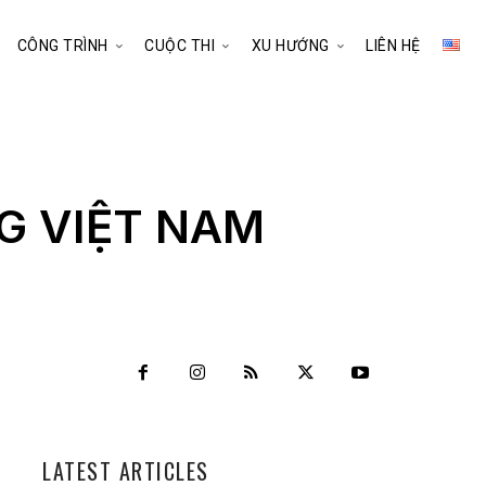
CÔNG TRÌNH
CUỘC THI
XU HƯỚNG
LIÊN HỆ
G VIỆT NAM
LATEST ARTICLES