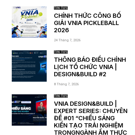
TIN TỨC
CHÍNH THỨC CÔNG BỐ
GIẢI VNIA PICKLEBALL
2026
24 Tháng 7, 2026
TIN TỨC
THÔNG BÁO ĐIỀU CHỈNH
LỊCH TỔ CHỨC VNIA |
DESIGN&BUILD #2
8 Tháng 7, 2026
TIN TỨC
VNIA DESIGN&BUILD |
EXPERT SERIES: CHUYÊN
ĐỀ #01 “CHIẾU SÁNG
KIẾN TẠO TRẢI NGHIỆM
TRONGNGÀNH ẨM THỰC