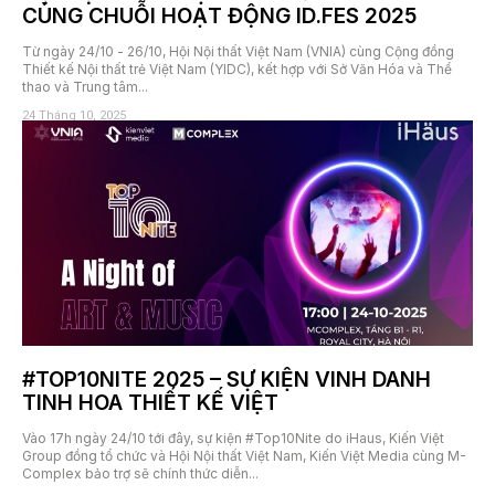
CÙNG CHUỖI HOẠT ĐỘNG ID.FES 2025
Từ ngày 24/10 - 26/10, Hội Nội thất Việt Nam (VNIA) cùng Cộng đồng
Thiết kế Nội thất trẻ Việt Nam (YIDC), kết hợp với Sở Văn Hóa và Thể
thao và Trung tâm...
24 Tháng 10, 2025
#TOP10NITE 2025 – SỰ KIỆN VINH DANH
TINH HOA THIẾT KẾ VIỆT
Vào 17h ngày 24/10 tới đây, sự kiện #Top10Nite do iHaus, Kiến Việt
Group đồng tổ chức và Hội Nội thất Việt Nam, Kiến Việt Media cùng M-
Complex bảo trợ sẽ chính thức diễn...