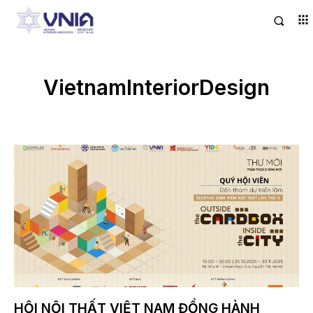
VietnamInteriorDesign
HỘI NỘI THẤT VIỆT NAM ĐỒNG HÀNH