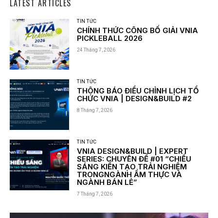
LATEST ARTICLES
TIN TỨC
CHÍNH THỨC CÔNG BỐ GIẢI VNIA
PICKLEBALL 2026
24 Tháng 7, 2026
TIN TỨC
THÔNG BÁO ĐIỀU CHỈNH LỊCH TỔ
CHỨC VNIA | DESIGN&BUILD #2
8 Tháng 7, 2026
TIN TỨC
VNIA DESIGN&BUILD | EXPERT
SERIES: CHUYÊN ĐỀ #01 “CHIẾU
SÁNG KIẾN TẠO TRẢI NGHIỆM
TRONGNGÀNH ẨM THỰC VÀ
NGÀNH BÁN LẺ”
7 Tháng 7, 2026