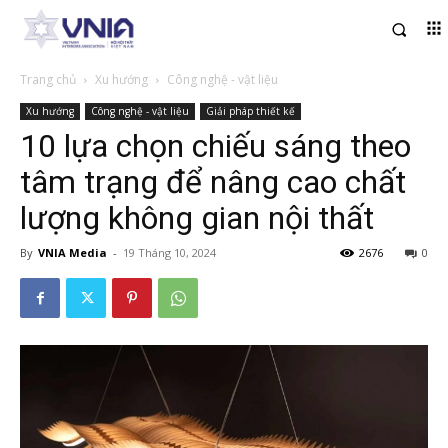
Trang chủ
Xu hướng
Công nghệ - vật liệu
Xu hướng
Công nghệ - vật liệu
Giải pháp thiết kế
10 lựa chọn chiếu sáng theo
tâm trạng để nâng cao chất
lượng không gian nội thất
By
VNIA Media
-
19 Tháng 10, 2024
2676
0