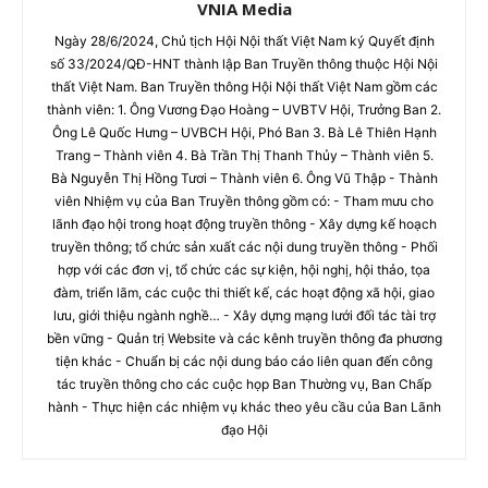
VNIA Media
Ngày 28/6/2024, Chủ tịch Hội Nội thất Việt Nam ký Quyết định
số 33/2024/QĐ-HNT thành lập Ban Truyền thông thuộc Hội Nội
thất Việt Nam. Ban Truyền thông Hội Nội thất Việt Nam gồm các
thành viên: 1. Ông Vương Đạo Hoàng – UVBTV Hội, Trưởng Ban 2.
Ông Lê Quốc Hưng – UVBCH Hội, Phó Ban 3. Bà Lê Thiên Hạnh
Trang – Thành viên 4. Bà Trần Thị Thanh Thủy – Thành viên 5.
Bà Nguyễn Thị Hồng Tươi – Thành viên 6. Ông Vũ Thập - Thành
viên Nhiệm vụ của Ban Truyền thông gồm có: - Tham mưu cho
lãnh đạo hội trong hoạt động truyền thông - Xây dựng kế hoạch
truyền thông; tổ chức sản xuất các nội dung truyền thông - Phối
hợp với các đơn vị, tổ chức các sự kiện, hội nghị, hội thảo, tọa
đàm, triển lãm, các cuộc thi thiết kế, các hoạt động xã hội, giao
lưu, giới thiệu ngành nghề… - Xây dựng mạng lưới đối tác tài trợ
bền vững - Quản trị Website và các kênh truyền thông đa phương
tiện khác - Chuẩn bị các nội dung báo cáo liên quan đến công
tác truyền thông cho các cuộc họp Ban Thường vụ, Ban Chấp
hành - Thực hiện các nhiệm vụ khác theo yêu cầu của Ban Lãnh
đạo Hội