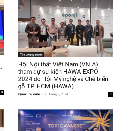
Tin trong nước
Hội Nội thất Việt Nam (VNIA)
h
tham dự sự kiện HAWA EXPO
2024 do Hội Mỹ nghệ và Chế biến
gỗ TP. HCM (HAWA)
0
Quản trị viên
-
2 Tháng 7, 2024
0