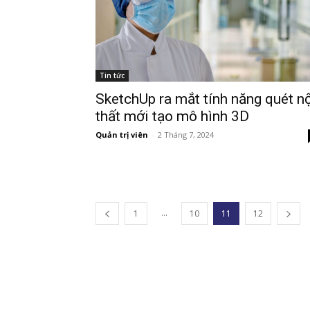
Tin tức
SketchUp ra mắt tính năng quét n
thất mới tạo mô hình 3D
Quản trị viên
-
2 Tháng 7, 2024
...
1
10
11
12