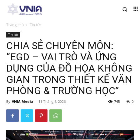
Trang chủ
Tin tức
Tin tức
CHIA SẺ CHUYÊN MÔN:
“EGD – VAI TRÒ VÀ ỨNG
DỤNG CỦA ĐỒ HỌA KHÔNG
GIAN TRONG THIẾT KẾ VĂN
PHÒNG & TRƯỜNG HỌC”
By
VNIA Media
-
11 Tháng 5, 2026
745
0