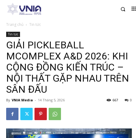
Trang chủ
Tin tức
Tin tức
GIẢI PICKLEBALL
MCOMPLEX A&D 2026: KHI
CỘNG ĐỒNG KIẾN TRÚC –
NỘI THẤT GẶP NHAU TRÊN
SÂN ĐẤU
By
VNIA Media
-
14 Tháng 5, 2026
667
0