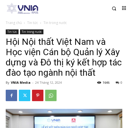
Trang chủ
Tin tức
Tin trong nước
Tin tức
Tin trong nước
Hội Nội thất Việt Nam và
Học viện Cán bộ Quản lý Xây
dựng và Đô thị ký kết hợp tác
đào tạo ngành nội thất
By
VNIA Media
-
24 Tháng 12, 2024
1646
0