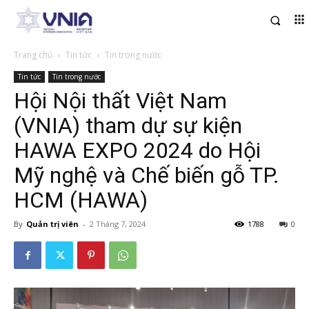
Trang chủ
Tin tức
Tin trong nước
Tin tức
Tin trong nước
Hội Nội thất Việt Nam
(VNIA) tham dự sự kiện
HAWA EXPO 2024 do Hội
Mỹ nghệ và Chế biến gỗ TP.
HCM (HAWA)
By
Quản trị viên
-
2 Tháng 7, 2024
1788
0