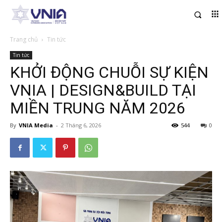
Trang chủ
Tin tức
Tin tức
KHỞI ĐỘNG CHUỖI SỰ KIỆN
VNIA | DESIGN&BUILD TẠI
MIỀN TRUNG NĂM 2026
By
VNIA Media
-
2 Tháng 6, 2026
544
0