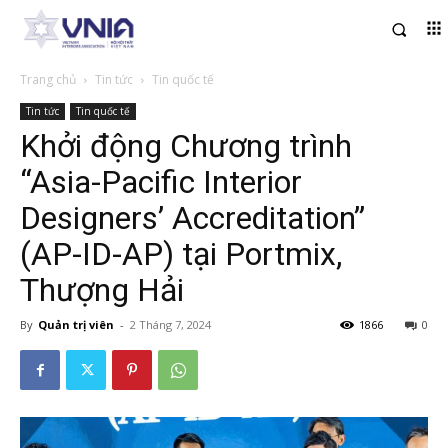
Trang chủ
Tin tức
Tin quốc tế
Tin tức
Tin quốc tế
Khởi động Chương trình
“Asia-Pacific Interior
Designers’ Accreditation”
(AP-ID-AP) tại Portmix,
Thượng Hải
By
Quản trị viên
-
2 Tháng 7, 2024
1866
0