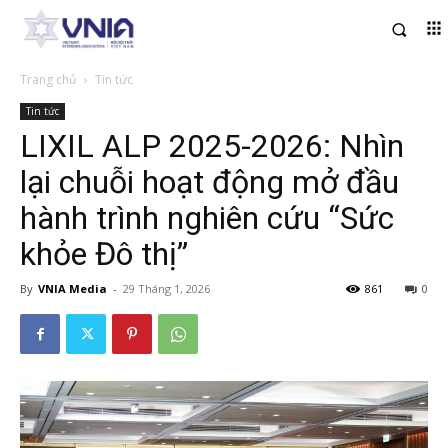
Trang chủ
Tin tức
Tin tức
LIXIL ALP 2025-2026: Nhìn
lại chuỗi hoạt động mở đầu
hành trình nghiên cứu “Sức
khỏe Đô thị”
By
VNIA Media
-
29 Tháng 1, 2026
861
0