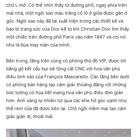
chữ L mở. Có thể nhìn thấy từ đường phố, ngay phía trên
mái nhà, một ngôi sao màu trắng có lỗ ở giữa được gắn ở
góc. Ngôi sao này đã tái xuất hiện trong các thiết kế và
bao bì trang sức của Dior kể từ khi Christian Dior tìm thấy
một chiếc trên đường phố Paris vào năm 1947 và coi nó
như lá bùa may mắn của mình.
Bên trong, tầng trên cùng có phòng thử đồ VIP, được lót
bằng gỗ kết cấu bụi bê tông cắt CNC với hoa văn phù
điêu tinh xảo của François Mascarello. Các tầng bên dưới
có phòng bán hàng tạo cảm giác thoáng đãng với những
bức tường có họa tiết mang hoa văn phù điêu đơn giản
hơn. Ánh sáng tự nhiên lọt qua các khe hở góc cạnh như
thể rèm cửa đã được kéo lại. Chỗ ngồi mềm mại tạo cảm
giác giản dị, thoải mái.