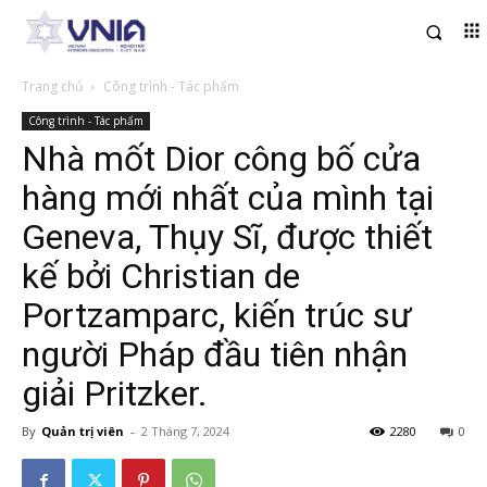
Trang chủ
Công trình - Tác phẩm
Công trình - Tác phẩm
Nhà mốt Dior công bố cửa
hàng mới nhất của mình tại
Geneva, Thụy Sĩ, được thiết
kế bởi Christian de
Portzamparc, kiến trúc sư
người Pháp đầu tiên nhận
giải Pritzker.
By
Quản trị viên
-
2 Tháng 7, 2024
2280
0