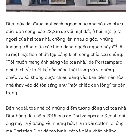
Điều này đạt được một cách ngoạn mục nhờ sáu vỏ nhựa
đúc, uốn cong, cao 23,3m so với mặt đất, ở hai mặt lộ ra
ngoài của hai tòa nhà, chồng lên nhau ở góc. Những
khoảng trống giữa các hình dạng ngoằn ngoèo này để lộ
ra một mặt tiền phức tạp bằng kính cong phía sau chúng.
“Tôi muốn mang ánh sáng vào tòa nhà,” de Portzamparc
giải thích về thiết kế cửa hàng thời trang và vì những
chiếc vỏ sò không được chiếu sáng vào ban đêm nên tòa
nhà thay vào đó tỏa sáng như “một chiếc đèn lồng” từ bên
trong.
Bên ngoài, tòa nhà có những điểm tương đồng với tòa nhà
Dior hàng đầu năm 2015 của de Portzamparc ở Seoul, nơi
ông nảy ra ý tưởng về ‘những bức tranh vải cotton lơ lửng
mà Christian Dior đã tạo hình, cắt và điêu khắc những