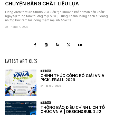
CHUYỆN BẰNG CHẤT LIỆU LỤA
Liang Architecture Studio vừa kiến tạo khoảnh khắc “màn sân khấu”
ngay tại trung tâm thương mại MixC, Trùng Khánh, bằng cách sử dụng
những bức rèm lụa cong mềm mại như đặc tả...
28 Tháng 7, 2025
LATEST ARTICLES
TIN TỨC
CHÍNH THỨC CÔNG BỐ GIẢI VNIA
PICKLEBALL 2026
24 Tháng 7, 2026
TIN TỨC
THÔNG BÁO ĐIỀU CHỈNH LỊCH TỔ
CHỨC VNIA | DESIGN&BUILD #2