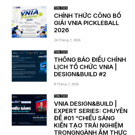
TIN TỨC
CHÍNH THỨC CÔNG BỐ
GIẢI VNIA PICKLEBALL
2026
24 Tháng 7, 2026
TIN TỨC
THÔNG BÁO ĐIỀU CHỈNH
LỊCH TỔ CHỨC VNIA |
DESIGN&BUILD #2
8 Tháng 7, 2026
TIN TỨC
VNIA DESIGN&BUILD |
EXPERT SERIES: CHUYÊN
ĐỀ #01 “CHIẾU SÁNG
KIẾN TẠO TRẢI NGHIỆM
TRONGNGÀNH ẨM THỰC