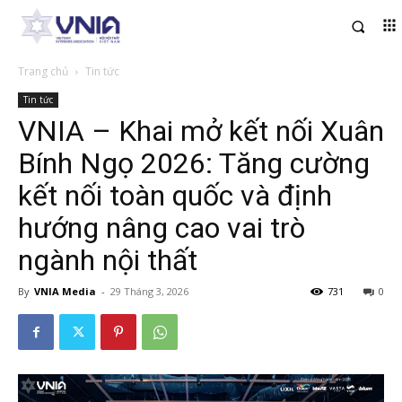
Trang chủ
Tin tức
Tin tức
VNIA – Khai mở kết nối Xuân
Bính Ngọ 2026: Tăng cường
kết nối toàn quốc và định
hướng nâng cao vai trò
ngành nội thất
By
VNIA Media
-
29 Tháng 3, 2026
731
0