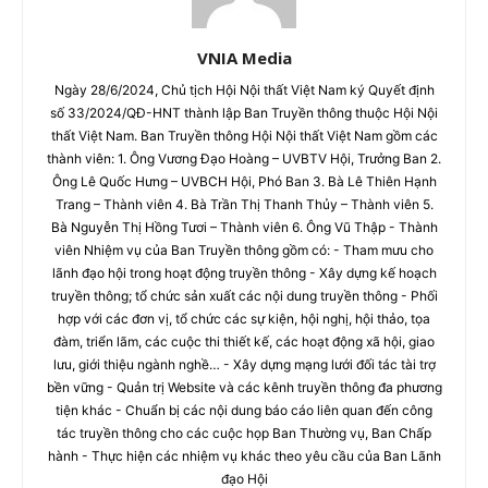
VNIA Media
Ngày 28/6/2024, Chủ tịch Hội Nội thất Việt Nam ký Quyết định
số 33/2024/QĐ-HNT thành lập Ban Truyền thông thuộc Hội Nội
thất Việt Nam. Ban Truyền thông Hội Nội thất Việt Nam gồm các
thành viên: 1. Ông Vương Đạo Hoàng – UVBTV Hội, Trưởng Ban 2.
Ông Lê Quốc Hưng – UVBCH Hội, Phó Ban 3. Bà Lê Thiên Hạnh
Trang – Thành viên 4. Bà Trần Thị Thanh Thủy – Thành viên 5.
Bà Nguyễn Thị Hồng Tươi – Thành viên 6. Ông Vũ Thập - Thành
viên Nhiệm vụ của Ban Truyền thông gồm có: - Tham mưu cho
lãnh đạo hội trong hoạt động truyền thông - Xây dựng kế hoạch
truyền thông; tổ chức sản xuất các nội dung truyền thông - Phối
hợp với các đơn vị, tổ chức các sự kiện, hội nghị, hội thảo, tọa
đàm, triển lãm, các cuộc thi thiết kế, các hoạt động xã hội, giao
lưu, giới thiệu ngành nghề… - Xây dựng mạng lưới đối tác tài trợ
bền vững - Quản trị Website và các kênh truyền thông đa phương
tiện khác - Chuẩn bị các nội dung báo cáo liên quan đến công
tác truyền thông cho các cuộc họp Ban Thường vụ, Ban Chấp
hành - Thực hiện các nhiệm vụ khác theo yêu cầu của Ban Lãnh
đạo Hội