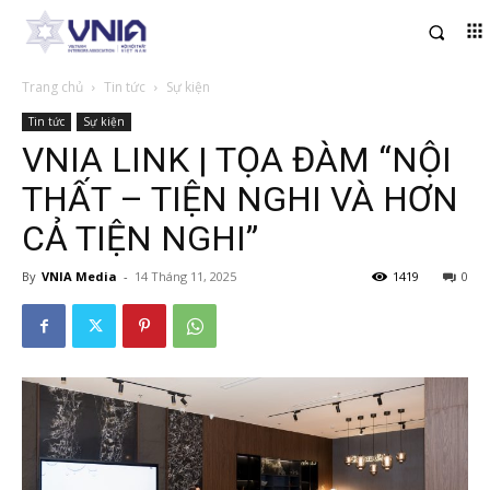
Trang chủ
Tin tức
Sự kiện
Tin tức
Sự kiện
VNIA LINK | TỌA ĐÀM “NỘI
THẤT – TIỆN NGHI VÀ HƠN
CẢ TIỆN NGHI”
By
VNIA Media
-
14 Tháng 11, 2025
1419
0