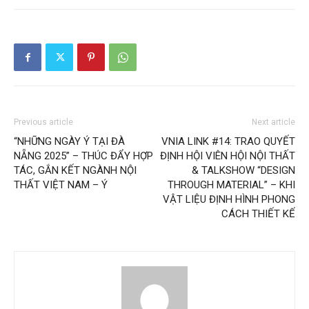
Previous article
Next article
“NHỮNG NGÀY Ý TẠI ĐÀ
VNIA LINK #14: TRAO QUYẾT
NẴNG 2025” – THÚC ĐẨY HỢP
ĐỊNH HỘI VIÊN HỘI NỘI THẤT
TÁC, GẮN KẾT NGÀNH NỘI
& TALKSHOW “DESIGN
THẤT VIỆT NAM – Ý
THROUGH MATERIAL” – KHI
VẬT LIỆU ĐỊNH HÌNH PHONG
CÁCH THIẾT KẾ