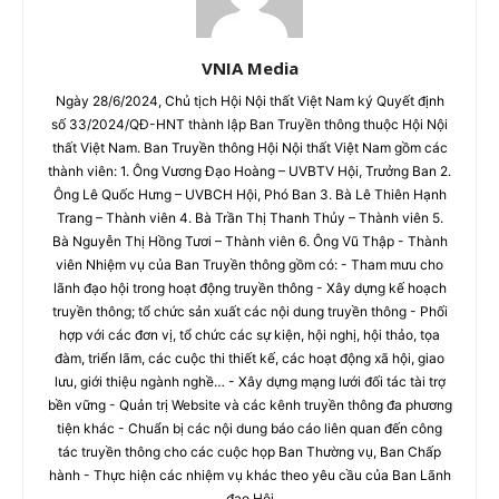
VNIA Media
Ngày 28/6/2024, Chủ tịch Hội Nội thất Việt Nam ký Quyết định
số 33/2024/QĐ-HNT thành lập Ban Truyền thông thuộc Hội Nội
thất Việt Nam. Ban Truyền thông Hội Nội thất Việt Nam gồm các
thành viên: 1. Ông Vương Đạo Hoàng – UVBTV Hội, Trưởng Ban 2.
Ông Lê Quốc Hưng – UVBCH Hội, Phó Ban 3. Bà Lê Thiên Hạnh
Trang – Thành viên 4. Bà Trần Thị Thanh Thủy – Thành viên 5.
Bà Nguyễn Thị Hồng Tươi – Thành viên 6. Ông Vũ Thập - Thành
viên Nhiệm vụ của Ban Truyền thông gồm có: - Tham mưu cho
lãnh đạo hội trong hoạt động truyền thông - Xây dựng kế hoạch
truyền thông; tổ chức sản xuất các nội dung truyền thông - Phối
hợp với các đơn vị, tổ chức các sự kiện, hội nghị, hội thảo, tọa
đàm, triển lãm, các cuộc thi thiết kế, các hoạt động xã hội, giao
lưu, giới thiệu ngành nghề… - Xây dựng mạng lưới đối tác tài trợ
bền vững - Quản trị Website và các kênh truyền thông đa phương
tiện khác - Chuẩn bị các nội dung báo cáo liên quan đến công
tác truyền thông cho các cuộc họp Ban Thường vụ, Ban Chấp
hành - Thực hiện các nhiệm vụ khác theo yêu cầu của Ban Lãnh
đạo Hội