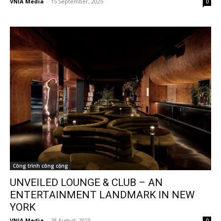
VNIA Media
-
15 September, 2025
0
Công trình công cộng
UNVEILED LOUNGE & CLUB – AN
ENTERTAINMENT LANDMARK IN NEW
YORK
VNIA Media
-
28 August, 2025
0