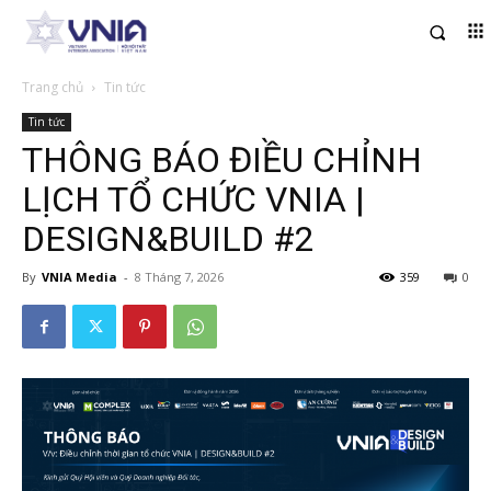
Trang chủ
Tin tức
Tin tức
THÔNG BÁO ĐIỀU CHỈNH
LỊCH TỔ CHỨC VNIA |
DESIGN&BUILD #2
By
VNIA Media
-
8 Tháng 7, 2026
359
0