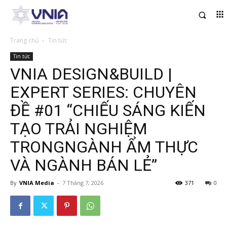
Trang chủ
Tin tức
Tin tức
VNIA DESIGN&BUILD |
EXPERT SERIES: CHUYÊN
ĐỀ #01 “CHIẾU SÁNG KIẾN
TẠO TRẢI NGHIỆM
TRONGNGÀNH ẨM THỰC
VÀ NGÀNH BÁN LẺ”
By
VNIA Media
-
7 Tháng 7, 2026
371
0