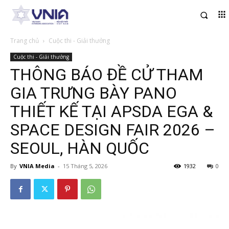
Trang chủ
Cuộc thi - Giải thưởng
Cuộc thi - Giải thưởng
THÔNG BÁO ĐỀ CỬ THAM
GIA TRƯNG BÀY PANO
THIẾT KẾ TẠI APSDA EGA &
SPACE DESIGN FAIR 2026 –
SEOUL, HÀN QUỐC
By
VNIA Media
-
15 Tháng 5, 2026
1932
0